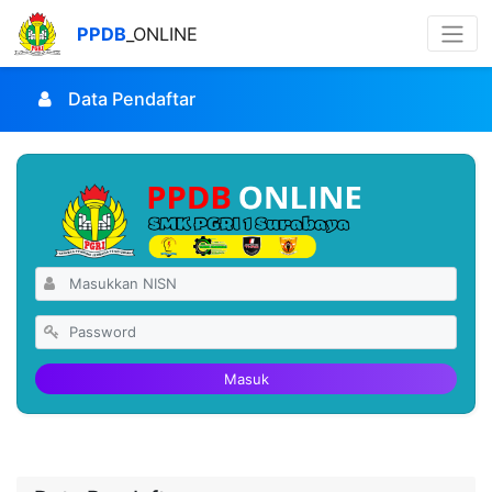
PPDB
_ONLINE
Data Pendaftar
Masuk