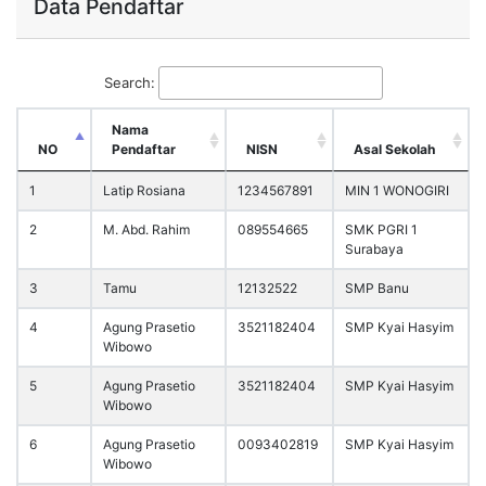
Data Pendaftar
Search:
Nama
NO
Pendaftar
NISN
Asal Sekolah
1
Latip Rosiana
1234567891
MIN 1 WONOGIRI
2
M. Abd. Rahim
089554665
SMK PGRI 1
Surabaya
3
Tamu
12132522
SMP Banu
4
Agung Prasetio
3521182404
SMP Kyai Hasyim
Wibowo
5
Agung Prasetio
3521182404
SMP Kyai Hasyim
Wibowo
6
Agung Prasetio
0093402819
SMP Kyai Hasyim
Wibowo