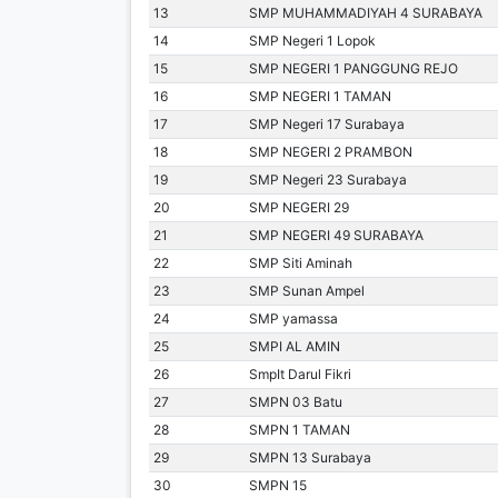
13
SMP MUHAMMADIYAH 4 SURABAYA
14
SMP Negeri 1 Lopok
15
SMP NEGERI 1 PANGGUNG REJO
16
SMP NEGERI 1 TAMAN
17
SMP Negeri 17 Surabaya
18
SMP NEGERI 2 PRAMBON
19
SMP Negeri 23 Surabaya
20
SMP NEGERI 29
21
SMP NEGERI 49 SURABAYA
22
SMP Siti Aminah
23
SMP Sunan Ampel
24
SMP yamassa
25
SMPI AL AMIN
26
SmpIt Darul Fikri
27
SMPN 03 Batu
28
SMPN 1 TAMAN
29
SMPN 13 Surabaya
30
SMPN 15