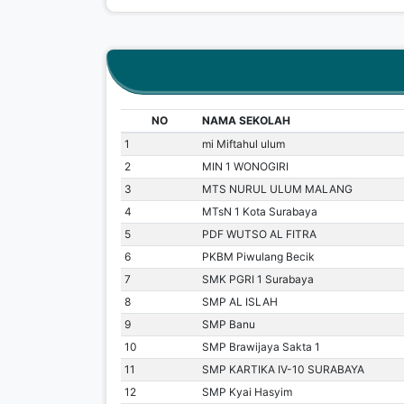
NO
NAMA SEKOLAH
1
mi Miftahul ulum
2
MIN 1 WONOGIRI
3
MTS NURUL ULUM MALANG
4
MTsN 1 Kota Surabaya
5
PDF WUTSO AL FITRA
6
PKBM Piwulang Becik
7
SMK PGRI 1 Surabaya
8
SMP AL ISLAH
9
SMP Banu
10
SMP Brawijaya Sakta 1
11
SMP KARTIKA IV-10 SURABAYA
12
SMP Kyai Hasyim